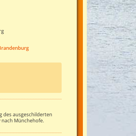
rg
Brandenburg
ng des ausgeschilderten
w nach Münchehofe.