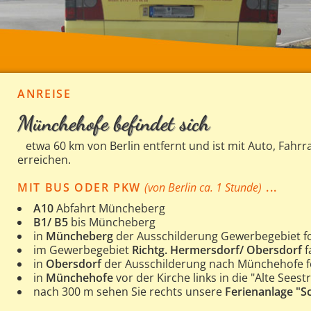
ANREISE
Münchehofe befindet sich
etwa 60 km von Berlin entfernt und ist mit Auto, Fahrr
erreichen.
MIT BUS ODER PKW
(von Berlin ca. 1 Stunde)
...
A10
Abfahrt Müncheberg
B1/ B5
bis Müncheberg
in
Müncheberg
der Ausschilderung Gewerbegebiet f
im Gewerbegebiet
Richtg. Hermersdorf/ Obersdorf
f
in
Obersdorf
der Ausschilderung nach Münchehofe f
in
Münchehofe
vor der Kirche links in die "Alte Sees
nach 300 m sehen Sie rechts unsere
Ferienanlage "S