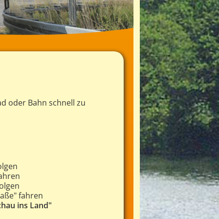
ad oder Bahn schnell zu
olgen
ahren
olgen
traße" fahren
chau ins Land"